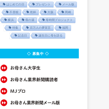
はじめての日
プレゼント
メール版
不登校
乾杯
大阪
岡崎
横浜
母の湯
母時間プロジェクト
特集
百万人の夢宣言
福岡
記念日
誕生日に母を語る
◇ 募集中 ◇