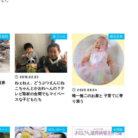
界新聞
母ゴコロ
横浜支局
2018.02.03
ねぇねぇ、どうぶつえんにね
世界
こちゃんとかおれへんの？テ
ク
2020.08.04
レビ取材の合間でもマイペー
唯一無二のお産と 子育てに寄
スな子どもたち
り添う
ポート
MJレポート
全国版