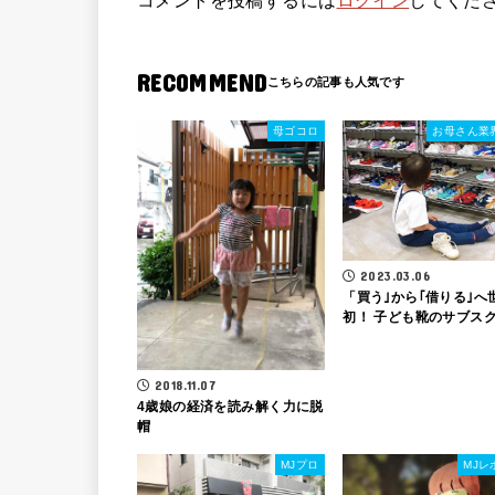
RECOMMEND
母ゴコロ
お母さん業
2023.03.06
「買う｣から｢借りる｣へ
初！ 子ども靴のサブス
2018.11.07
4歳娘の経済を読み解く力に脱
帽
MJプロ
MJレ