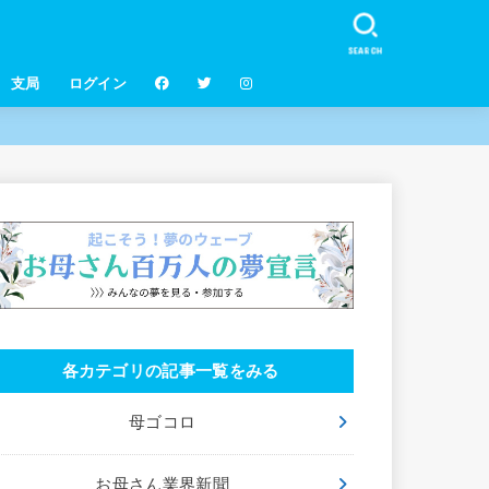
SEARCH
支局
ログイン
各カテゴリの記事一覧をみる
母ゴコロ
お母さん業界新聞