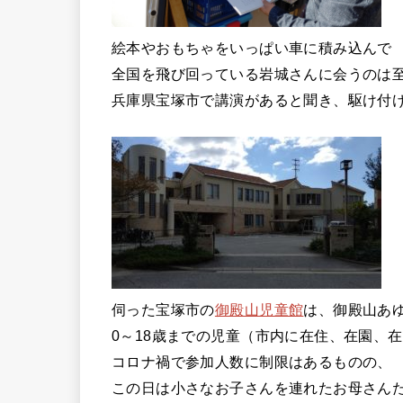
絵本やおもちゃをいっぱい車に積み込んで
全国を飛び回っている岩城さんに会うのは
兵庫県宝塚市で講演があると聞き、駆け付
伺った宝塚市の
御殿山児童館
は、御殿山あ
0～18歳までの児童（市内に在住、在園、
コロナ禍で参加人数に制限はあるものの、
この日は小さなお子さんを連れたお母さん