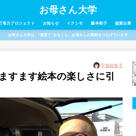
お母さん大学
万母力プロジェクト
お知らせ
イクシモ
藤本裕子
協賛企業
お母さん大学は、“孤育て”をなくし、お母さんの笑顔をつなげています
宇賀佐智子
ますます絵本の楽しさに引