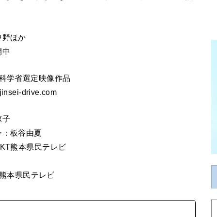
中野ほか
開中
部科学省選定映像作品
sei-drive.com
涼子
ン：板谷由夏
KT熊本県民テレビ
KT熊本県民テレビ