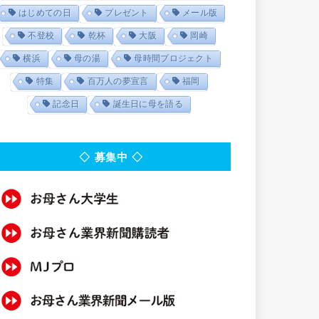
はじめての日
プレゼント
メール版
不登校
乾杯
大阪
岡崎
横浜
母の湯
母時間プロジェクト
特集
百万人の夢宣言
福岡
記念日
誕生日に母を語る
◇ 募集中 ◇