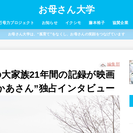
お母さん大学
万母力プロジェクト
お知らせ
イクシモ
藤本裕子
協賛企業
お母さん大学は、“孤育て”をなくし、お母さんの笑顔をつなげています
編集部
大家族21年間の記録が映画
子かあさん”独占インタビュー