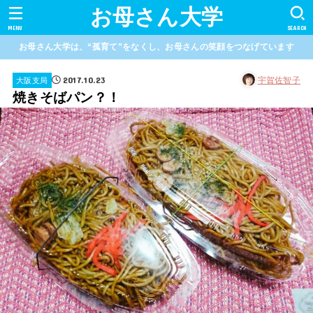
お母さん大学
MENU
SEARCH
お母さん大学は、“孤育て”をなくし、お母さんの笑顔をつなげています
2017.10.23
宇賀佐智子
大阪支局
焼きそばパン？！