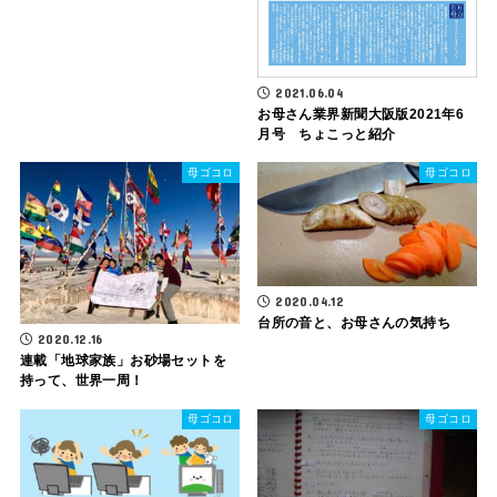
2021.06.04
お母さん業界新聞大阪版2021年6
月号 ちょこっと紹介
母ゴコロ
母ゴコロ
2020.04.12
台所の音と、お母さんの気持ち
2020.12.16
連載「地球家族」お砂場セットを
持って、世界一周！
母ゴコロ
母ゴコロ