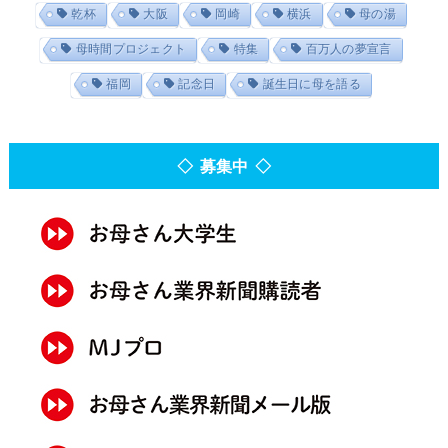
乾杯
大阪
岡崎
横浜
母の湯
母時間プロジェクト
特集
百万人の夢宣言
福岡
記念日
誕生日に母を語る
◇ 募集中 ◇