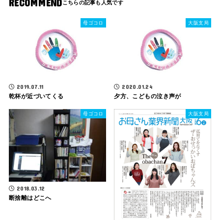
RECOMMEND
母ゴコロ
大阪支局
2019.07.11
2020.01.24
乾杯が近づいてくる
夕方、こどもの泣き声が
母ゴコロ
大阪支局
2018.03.12
断捨離はどこへ