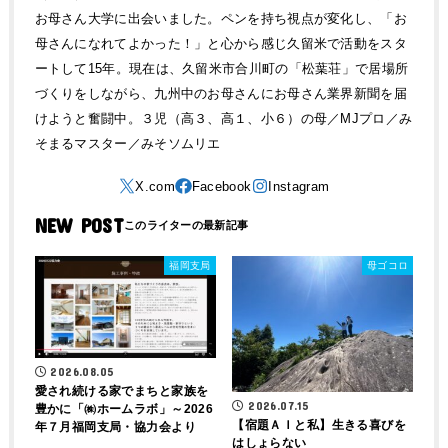
お母さん大学に出会いました。ペンを持ち視点が変化し、「お
母さんになれてよかった！」と心から感じ久留米で活動をスタ
ートして15年。現在は、久留米市合川町の「松葉荘」で居場所
づくりをしながら、九州中のお母さんにお母さん業界新聞を届
けようと奮闘中。３児（高３、高１、小６）の母／MJプロ／み
そまるマスター／みそソムリエ
NEW POST
福岡支局
母ゴコロ
2026.08.05
愛され続ける家でまちと家族を
2026.07.15
豊かに「㈱ホームラボ」～2026
【宿題ＡＩと私】生きる喜びを
年７月福岡支局・協力会より
はしょらない