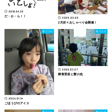
2018.04.30
だ・か・ら！！
2025.02.02
2月折々おしゃべり会開催！
母ゴコロ
母ゴコロ
2026.03.27
障害受容と髪の色
2024.01.14
ごほうびのアイス
母ゴコロ
母ゴコロ