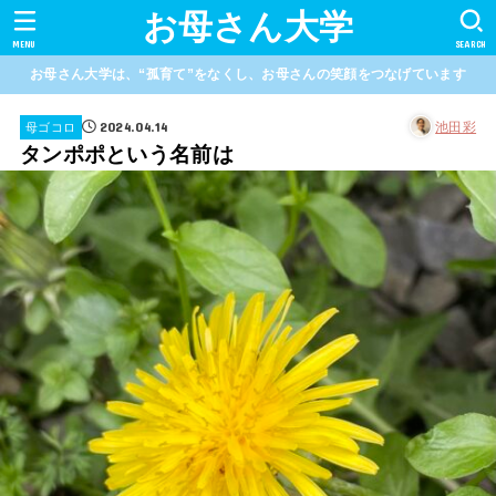
お母さん大学
MENU
SEARCH
お母さん大学は、“孤育て”をなくし、お母さんの笑顔をつなげています
2024.04.14
池田彩
母ゴコロ
タンポポという名前は