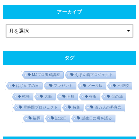
アーカイブ
タグ
MJプロ養成講座
えほん箱プロジェクト
はじめての日
プレゼント
メール版
不登校
乾杯
大阪
岡崎
横浜
母の湯
母時間プロジェクト
特集
百万人の夢宣言
福岡
記念日
誕生日に母を語る