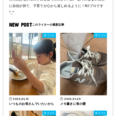
に自信が持て、子育てが心から楽しめるように！MJプロです
^_^
NEW POST
母ゴコロ
母ゴコロ
2026.06.15
2026.04.28
いつものお母さんでいたいから
メモ書きに母の愛
母ゴコロ
母ゴコロ