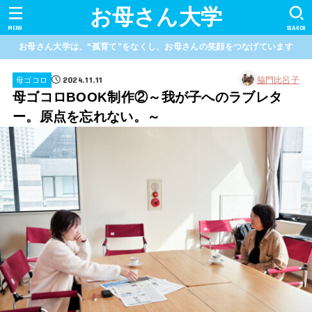
お母さん大学
MENU
SEARCH
お母さん大学は、“孤育て”をなくし、お母さんの笑顔をつなげています
2024.11.11
脇門比呂子
母ゴコロ
母ゴコロBOOK制作②～我が子へのラブレタ
ー。原点を忘れない。～