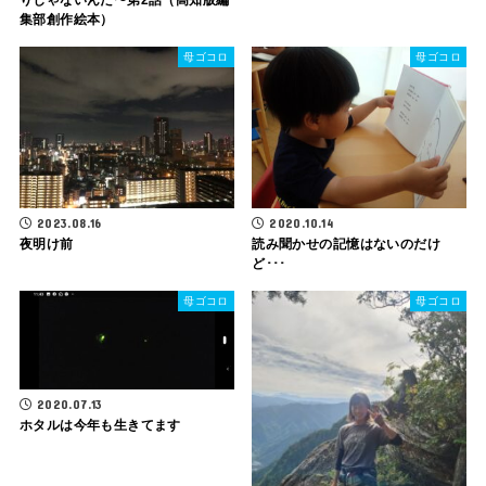
集部創作絵本）
母ゴコロ
母ゴコロ
2023.08.16
2020.10.14
夜明け前
読み聞かせの記憶はないのだけ
ど･･･
母ゴコロ
母ゴコロ
2020.07.13
ホタルは今年も生きてます