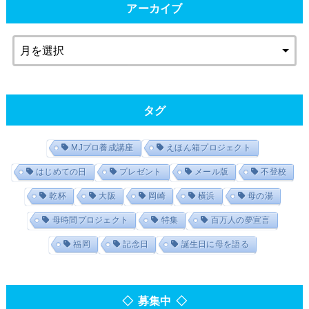
アーカイブ
タグ
MJプロ養成講座
えほん箱プロジェクト
はじめての日
プレゼント
メール版
不登校
乾杯
大阪
岡崎
横浜
母の湯
母時間プロジェクト
特集
百万人の夢宣言
福岡
記念日
誕生日に母を語る
◇ 募集中 ◇