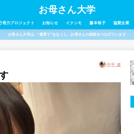
お母さん大学
万母力プロジェクト
お知らせ
イクシモ
藤本裕子
協賛企業
お母さん大学は、“孤育て”をなくし、お母さんの笑顔をつなげています
中平 遼
す