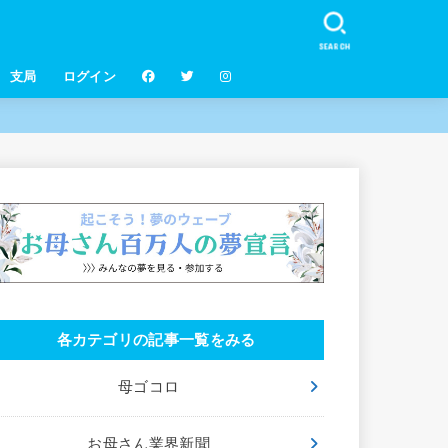
SEARCH
支局
ログイン
各カテゴリの記事一覧をみる
母ゴコロ
お母さん業界新聞