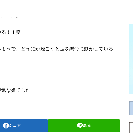
と、、、。
いる！！笑
るようで、どうにか履こうと足を懸命に動かしている
。
健気な娘でした。
シェア
送る