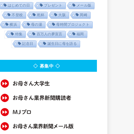
はじめての日
プレゼント
メール版
不登校
乾杯
大阪
岡崎
横浜
母の湯
母時間プロジェクト
特集
百万人の夢宣言
福岡
記念日
誕生日に母を語る
◇ 募集中 ◇