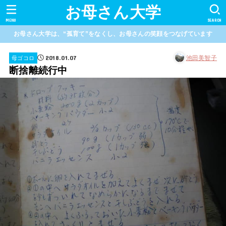
お母さん大学
MENU
SEARCH
お母さん大学は、“孤育て”をなくし、お母さんの笑顔をつなげています
2018.01.07
池田美智子
母ゴコロ
断捨離続行中