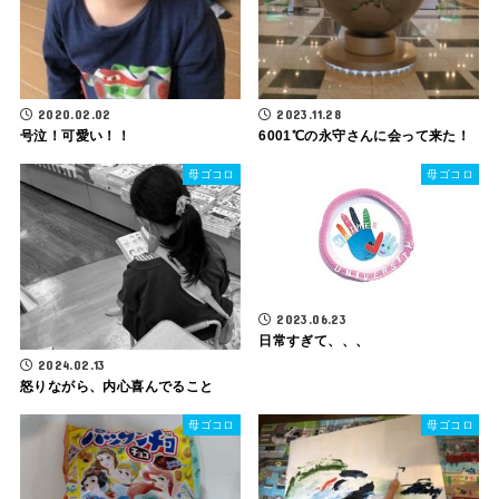
2020.02.02
2023.11.28
号泣！可愛い！！
6001℃の永守さんに会って来た！
母ゴコロ
母ゴコロ
2023.06.23
日常すぎて、、、
2024.02.13
怒りながら、内心喜んでること
母ゴコロ
母ゴコロ