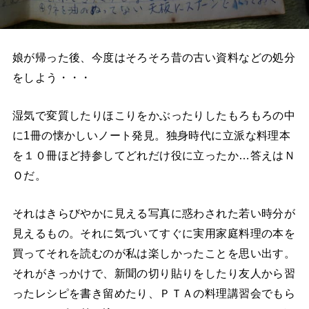
娘が帰った後、今度はそろそろ昔の古い資料などの処分
をしよう・・・
湿気で変質したりほこりをかぶったりしたもろもろの中
に1冊の懐かしいノート発見。独身時代に立派な料理本
を１０冊ほど持参してどれだけ役に立ったか…答えはＮ
Ｏだ。
それはきらびやかに見える写真に惑わされた若い時分が
見えるもの。それに気づいてすぐに実用家庭料理の本を
買ってそれを読むのが私は楽しかったことを思い出す。
それがきっかけで、新聞の切り貼りをしたり友人から習
ったレシピを書き留めたり、ＰＴＡの料理講習会でもら