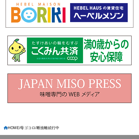
HOME
母ゴコロ
断捨離続行中