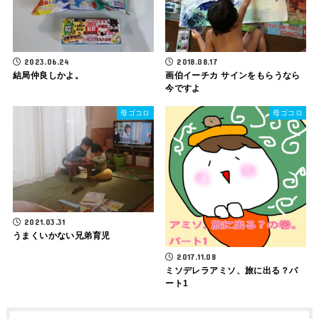
2023.06.24
2018.08.17
結局仲良しかよ。
画伯イーチカ サインをもらうなら
今ですよ
母ゴコロ
母ゴコロ
2021.03.31
うまくいかない兄弟育児
2017.11.08
ミソデレラアミソ、旅に出る？パ
ート1