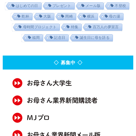
はじめての日
プレゼント
メール版
不登校
乾杯
大阪
岡崎
横浜
母の湯
母時間プロジェクト
特集
百万人の夢宣言
福岡
記念日
誕生日に母を語る
◇ 募集中 ◇