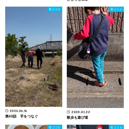
母ゴコロ
母ゴコロ
2026.06.16
2020.03.22
第40話 手をつなぐ
散歩も遊び道
母ゴコロ
母ゴコロ