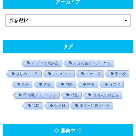
アーカイブ
タグ
MJプロ養成講座
えほん箱プロジェクト
はじめての日
プレゼント
メール版
不登校
乾杯
大阪
岡崎
横浜
母の湯
母時間プロジェクト
特集
百万人の夢宣言
福岡
記念日
誕生日に母を語る
◇ 募集中 ◇