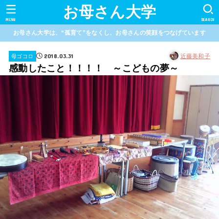
お母さん大学
MENU
SEARCH
お母さん大学は、“孤育て”をなくし、お母さんの笑顔をつなげています
2018.03.31
近藤美和子
母ゴコロ
感動したこと！！！！ ～こどもの夢～