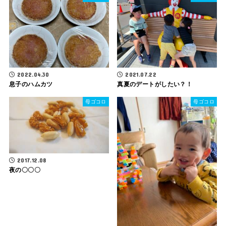
2022.04.30
2021.07.22
息子のハムカツ
真夏のデートがしたい？！
母ゴコロ
母ゴコロ
2017.12.08
夜の〇〇〇