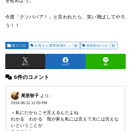
を慰めよう。
今度「クソババア！」と言われたら、笑い飛ばしてやろ
う！！
母ゴコロ
お母さん業界新聞ちっご版
筑前町ゆりかご版
ポスト
シェア
送る
6件のコメント
尾形智子
より:
2018-06-11 12:03 PM
＞私にだからこそ言えるんだよね
わかる わかる 我が家も私には言えて夫には言えな
いということが