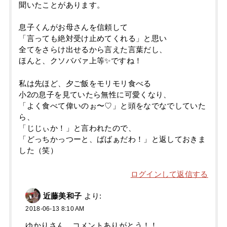
聞いたことがあります。
息子くんがお母さんを信頼して
「言っても絶対受け止めてくれる」と思い
全てをさらけ出せるから言えた言葉だし、
ほんと、クソババァ上等✨ですね！
私は先ほど、夕ご飯をモリモリ食べる
小2の息子を見ていたら無性に可愛くなり、
「よく食べて偉いのぉ〜♡」と頭をなでなでしていた
ら、
「じじぃか！」と言われたので、
「どっちかっつーと、ばばぁだわ！」と返しておきま
した（笑）
ログインして返信する
近藤美和子
より:
2018-06-13 8:10 AM
ゆかりさん、コメントありがとう！！