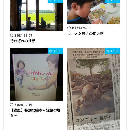
母ゴコロ
母ゴコロ
2021.09.07
ラーメン男子の食レポ
2021.09.07
それぞれの世界
母ゴコロ
母ゴコロ
2020.10.14
【宿題】特別な絵本～近藤の場
合～