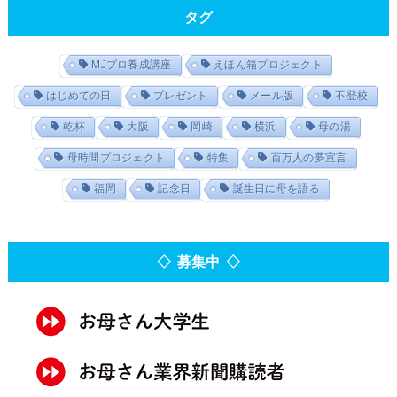
タグ
MJプロ養成講座
えほん箱プロジェクト
はじめての日
プレゼント
メール版
不登校
乾杯
大阪
岡崎
横浜
母の湯
母時間プロジェクト
特集
百万人の夢宣言
福岡
記念日
誕生日に母を語る
◇ 募集中 ◇