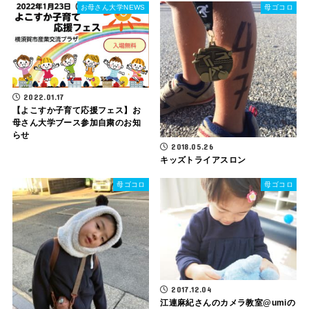
お母さん大学NEWS
母ゴコロ
2022.01.17
【よこすか子育て応援フェス】お
母さん大学ブース参加自粛のお知
らせ
2018.05.26
キッズトライアスロン
母ゴコロ
母ゴコロ
2017.12.04
江連麻紀さんのカメラ教室@umiの