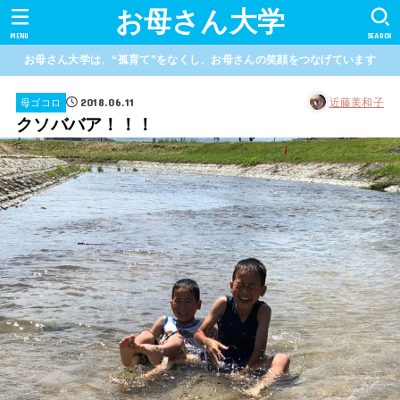
お母さん大学
MENU
SEARCH
お母さん大学は、“孤育て”をなくし、お母さんの笑顔をつなげています
2018.06.11
近藤美和子
母ゴコロ
クソババア！！！