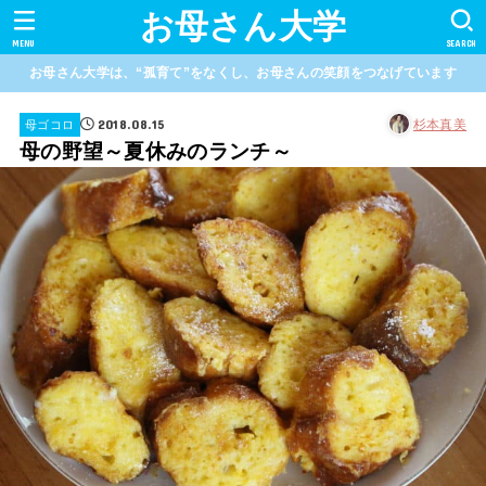
お母さん大学
MENU
SEARCH
お母さん大学は、“孤育て”をなくし、お母さんの笑顔をつなげています
2018.08.15
杉本真美
母ゴコロ
母の野望～夏休みのランチ～