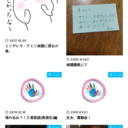
2017.10.20
ミソデレラ・アミソ余韻に浸るの
巻。
2023.04.03
傾聴講座にて
母ゴコロ
母ゴコロ
2019.12.18
2019.09.21
母の企み？！三者面談(高校生)編
次女、運動会！
母ゴコロ
母ゴコロ