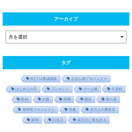
アーカイブ
タグ
MJプロ養成講座
えほん箱プロジェクト
はじめての日
プレゼント
メール版
不登校
乾杯
大阪
岡崎
横浜
母の湯
母時間プロジェクト
特集
百万人の夢宣言
福岡
記念日
誕生日に母を語る