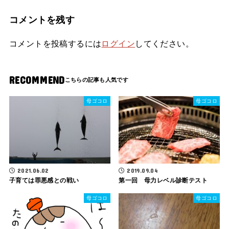
コメントを残す
コメントを投稿するには
ログイン
してください。
RECOMMEND
母ゴコロ
母ゴコロ
2021.06.02
2019.09.04
子育ては罪悪感との戦い
第一回 母力レベル診断テスト
母ゴコロ
母ゴコロ