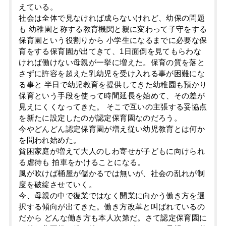
えている。
社会は全体で見なければ成らないけれど、幼保の問題
も 幼稚園と称する教育機関と親に変わって子守をする
保育園という役割りから 小学生になるまでに必要な保
育をする保育園が出てきて、1日面倒を見てもらわな
ければ働けない母親が一挙に増えた。保育の質を落と
さずに許容を超えた乳幼児を受け入れる事が困難にな
る事と 半日で幼児教育を提供してきた幼稚園も預かり
保育という手段を使って時間延長を始めて、その差が
見えにくくなってきた。 そこで互いの主張する妥協点
を新たに設定したのが認定保育園なのだろう。
今やどんどん認定保育園が増え従い幼児教育とは何か
を問われ始めた。
貧困家庭が増えて大人のしわ寄せが子どもに向けられ
る虐待も 拍車をかけることになる。
風が吹けば桶屋が儲かるでは無いが、社会の乱れが制
度を破綻させていく。
今、母親の中で復業ではなく開業に向かう働き方を選
択する傾向が出てきた。働き方改革と叫ばれているの
だから どんな働き方も本人次第だ。さて認定保育園に