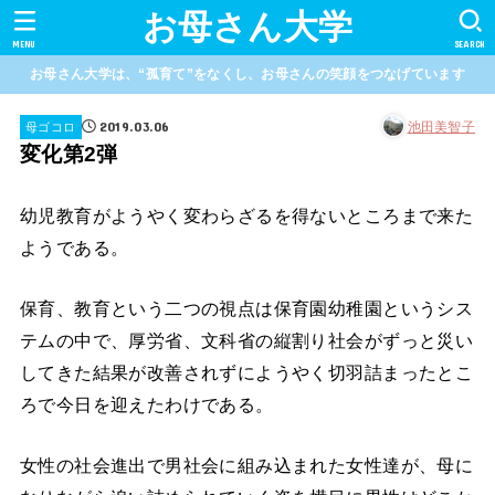
お母さん大学
MENU
SEARCH
お母さん大学は、“孤育て”をなくし、お母さんの笑顔をつなげています
2019.03.06
池田美智子
母ゴコロ
変化第2弾
幼児教育がようやく変わらざるを得ないところまで来た
ようである。
保育、教育という二つの視点は保育園幼稚園というシス
テムの中で、厚労省、文科省の縦割り社会がずっと災い
してきた結果が改善されずにようやく切羽詰まったとこ
ろで今日を迎えたわけである。
女性の社会進出で男社会に組み込まれた女性達が、母に