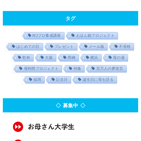
タグ
MJプロ養成講座
えほん箱プロジェクト
はじめての日
プレゼント
メール版
不登校
乾杯
大阪
岡崎
横浜
母の湯
母時間プロジェクト
特集
百万人の夢宣言
福岡
記念日
誕生日に母を語る
◇ 募集中 ◇