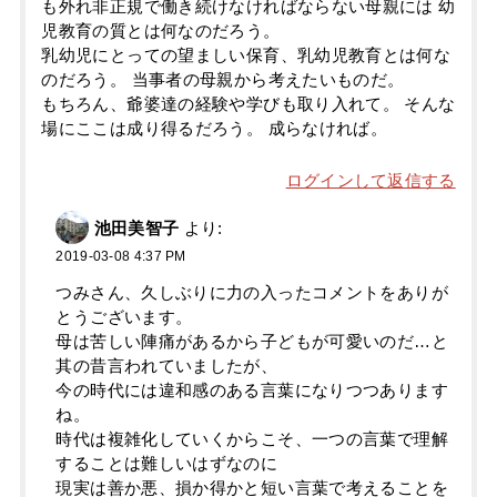
も外れ非正規で働き続けなければならない母親には 幼
児教育の質とは何なのだろう。
乳幼児にとっての望ましい保育、乳幼児教育とは何な
のだろう。 当事者の母親から考えたいものだ。
もちろん、爺婆達の経験や学びも取り入れて。 そんな
場にここは成り得るだろう。 成らなければ。
ログインして返信する
池田美智子
より:
2019-03-08 4:37 PM
つみさん、久しぶりに力の入ったコメントをありが
とうございます。
母は苦しい陣痛があるから子どもが可愛いのだ…と
其の昔言われていましたが、
今の時代には違和感のある言葉になりつつあります
ね。
時代は複雑化していくからこそ、一つの言葉で理解
することは難しいはずなのに
現実は善か悪、損か得かと短い言葉で考えることを