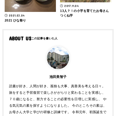
2017.11.04
13人？！の小芋を育てたお母さん
2021.03.04
つくね芋
2021 ひな祭り
ABOUT US
池田美智子
読書が好き、人間が好き、孤独も大事、真善美を考える日々。
旅をすると予習復習で楽しさががらりと変わることを実感し、
７０歳になると、努力することの必要性を日増しに実感し、 や
る気元気の素を探すようになりました。 今のところその素は、
お母さん大学と学びの研修と訓練です。 令和元年、初孫誕生で