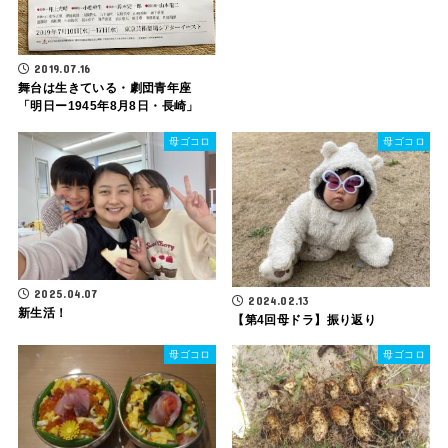
2019.07.16
舞台は生きている・劇団青年座
「明日ー1945年8月8日・長崎」
母ゴコロ
母ゴコロ
2025.04.07
2024.02.13
新生活！
【第4回母ドラ】振り返り
母ゴコロ
母ゴコロ