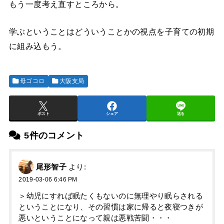
もう一度考え直すところから。
学ぶということはどういうことかの視点を子育ての初期
に組み込もう。
母ゴコロ
大阪支局
ポスト
シェア
送る
5件のコメント
尾形智子
より:
2019-03-06 6:46 PM
＞幼児にすれば眠たくもないのに無理やり眠らされる
ということになり、その習慣は家に帰ると夜寝つきが
悪いということになって親は悪戦苦闘・・・