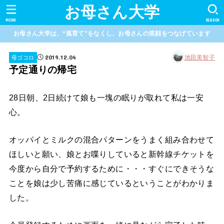
お母さん大学
MENU
SEARCH
お母さん大学は、“孤育て”をなくし、お母さんの笑顔をつなげています
2019.12.04
池田美智子
母ゴコロ
予定通りの帰宅
28日朝、2日続けて娘も一塊の眠りが取れて私は一安
心。
オッパイとミルクの混合パターンをうまく組み合わせて
ほしいと願い、娘とお喋りしていると新幹線チケットを
今度から自分で予約するために・・・すぐにできそうな
ことを娘は少し苦痛に感じているということがわかりま
した。