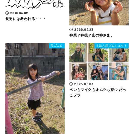
2018.04.02
長男には救われる・・・
2020.09.23
神業？神技？山の神さま。
母ゴコロ
えほん箱プロジェクト
2025.08.03
ペンもマイクもオムツも持つ だっ
こフラ