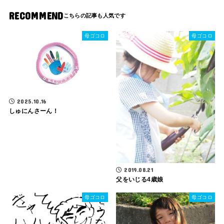
RECOMMEND
母ゴコロ
母ゴコロ
2025.10.16
しゅにんさーん！
2019.08.21
父をいじる4歳娘
母ゴコロ
母ゴコロ