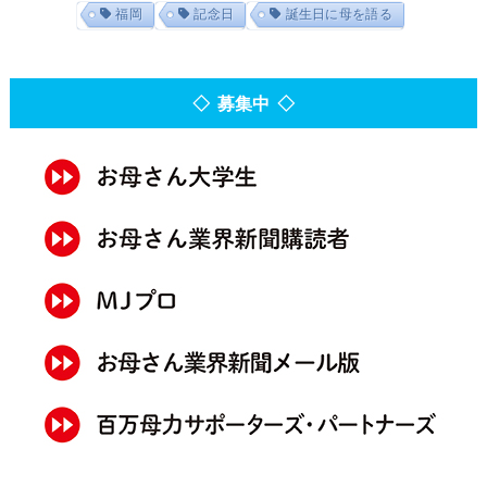
福岡
記念日
誕生日に母を語る
◇ 募集中 ◇