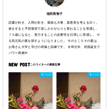
池田美智子
読書が好き、人間が好き、孤独も大事、真善美を考える日々。
旅をすると予習復習で楽しさががらりと変わることを実感し、
７０歳になると、努力することの必要性を日増しに実感し、 や
る気元気の素を探すようになりました。 今のところその素は、
お母さん大学と学びの研修と訓練です。 令和元年、初孫誕生で
パワー再燃中
NEW POST
母ゴコロ
母ゴコロ