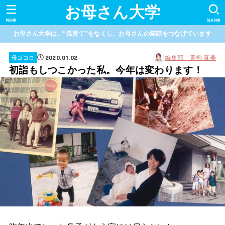
お母さん大学
MENU
SEARCH
お母さん大学は、“孤育て”をなくし、お母さんの笑顔をつなげています
2020.01.02
編集部 青柳 真美
母ゴコロ
初詣もしつこかった私。今年は変わります！