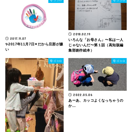
母ゴコロ
母ゴコロ
2018.02.19
2017.11.07
いろんな「お母さん」〜私は一人
✨2017年11月7日✴だから旦那が嫌
じゃないんだ〜第１話（高知版編
い
集部創作絵本）
母ゴコロ
母ゴコロ
2022.05.06
あーあ、カッコよくなっちゃうの
か…