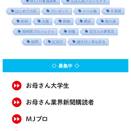
MJプロ養成講座
えほん箱プロジェクト
はじめての日
プレゼント
メール版
不登校
乾杯
大阪
岡崎
横浜
母の湯
母時間プロジェクト
特集
百万人の夢宣言
福岡
記念日
誕生日に母を語る
◇ 募集中 ◇