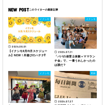
NEW POST
イクシモ
イクシモ
2026.08.01
【イクシモ8月/9月スケジュー
2026.07.31
ル】NEW！外遊びのハテナ⁉
「パパの保育士体験＋ママラン
チ会」で、一番うれしかったの
は誰だ？
イクシモ
乾杯
2026.07.27