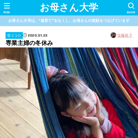
お母さん大学
MENU
SEARCH
お母さん大学は、“孤育て”をなくし、お母さんの笑顔をつなげています
2020.01.22
安藤裕子
母ゴコロ
専業主婦の冬休み