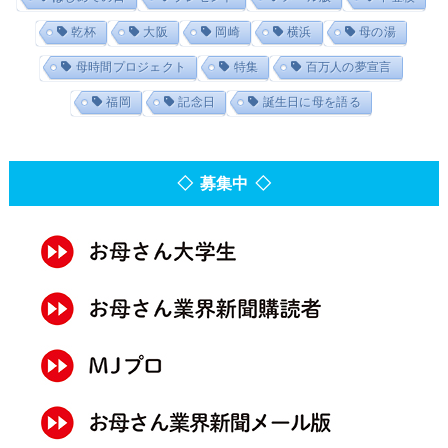
乾杯
大阪
岡崎
横浜
母の湯
母時間プロジェクト
特集
百万人の夢宣言
福岡
記念日
誕生日に母を語る
◇ 募集中 ◇