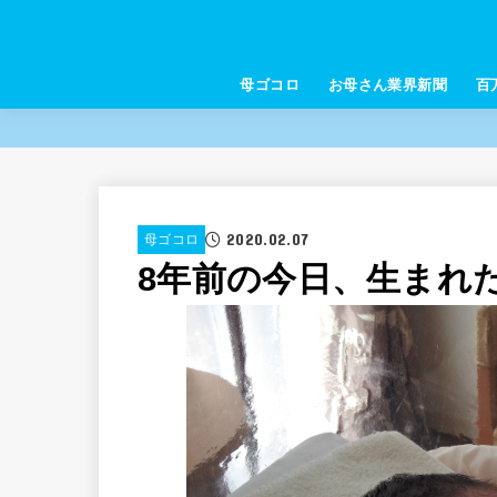
母ゴコロ
お母さん業界新聞
百
2020.02.07
母ゴコロ
8年前の今日、生まれ