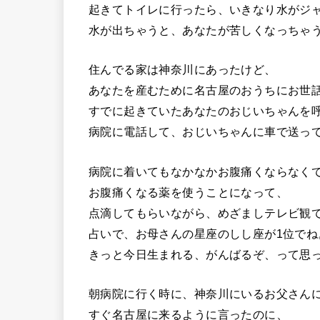
起きてトイレに行ったら、いきなり水がジ
水が出ちゃうと、あなたが苦しくなっちゃ
住んでる家は神奈川にあったけど、
あなたを産むために名古屋のおうちにお世
すでに起きていたあなたのおじいちゃんを
病院に電話して、おじいちゃんに車で送っ
病院に着いてもなかなかお腹痛くならなく
お腹痛くなる薬を使うことになって、
点滴してもらいながら、めざましテレビ観
占いで、お母さんの星座のしし座が1位でね
きっと今日生まれる、がんばるぞ、って思
朝病院に行く時に、神奈川にいるお父さん
すぐ名古屋に来るように言ったのに、