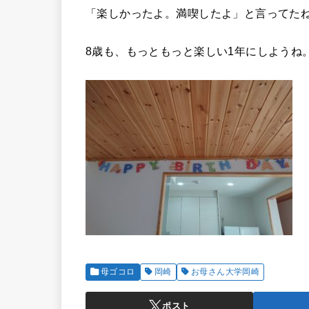
「楽しかったよ。満喫したよ」と言ってた
8歳も、もっともっと楽しい1年にしようね
母ゴコロ
岡崎
お母さん大学岡崎
ポスト