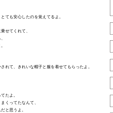
、とても安心したのを覚えてるよ。
に乗せてくれて、
ら、
よ。
かされて、きれいな帽子と服を着せてもらったよ。
ってたよ。
りまくってたなんて、
んだと思うよ。