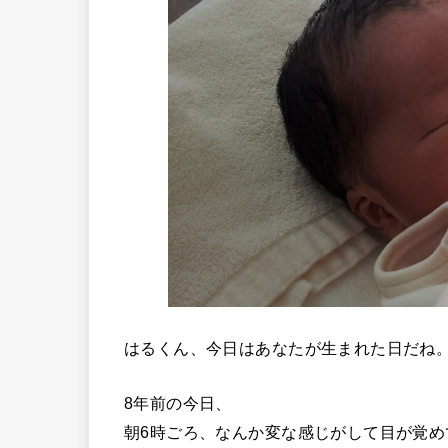
はるくん、今日はあなたが生まれた日だね
8年前の今日、
朝6時ごろ、なんか変な感じがして目が覚め