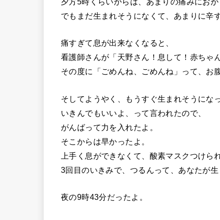
夕方5時くらいからは、あまりの痛みにお
でもまだ生まれそうになくて、あまりに辛
痛すぎて息が出来なくなると、
看護師さんが「天野さん！息して！赤ちゃ
その度に「ごめんね、ごめんね」って、お
そしてようやく、もうすぐ生まれそうにな
いきんでもいいよ、って言われたので、
がんばって力を入れたよ。
そこからは早かったよ。
上手く息ができなくて、酸素マスクつけら
3回目のいきみで、つるんって、あなたが生
夜の9時43分だったよ。