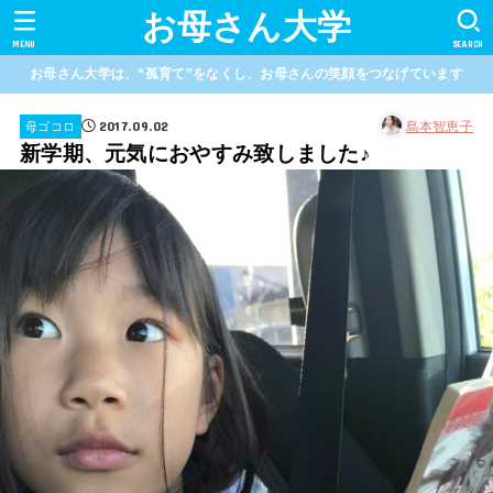
お母さん大学
MENU
SEARCH
お母さん大学は、“孤育て”をなくし、お母さんの笑顔をつなげています
2017.09.02
島本智恵子
母ゴコロ
新学期、元気におやすみ致しました♪