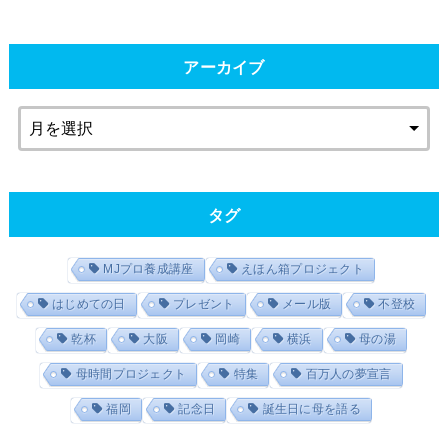
アーカイブ
タグ
MJプロ養成講座
えほん箱プロジェクト
はじめての日
プレゼント
メール版
不登校
乾杯
大阪
岡崎
横浜
母の湯
母時間プロジェクト
特集
百万人の夢宣言
福岡
記念日
誕生日に母を語る