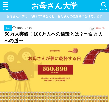
お母さん大学
MENU
SEARCH
お母さん大学は、“孤育て”をなくし、お母さんの笑顔をつなげています
2022.07.28
編集部
乾杯
50万人突破！100万人への秘策とは？〜百万人
への道〜