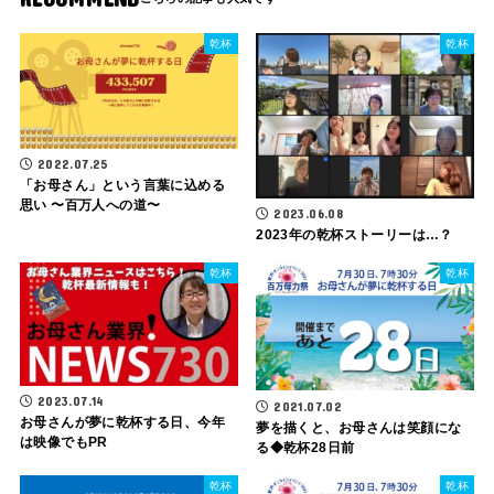
乾杯
乾杯
2022.07.25
「お母さん」という言葉に込める
思い 〜百万人への道〜
2023.06.08
2023年の乾杯ストーリーは…？
乾杯
乾杯
2023.07.14
2021.07.02
お母さんが夢に乾杯する日、今年
夢を描くと、お母さんは笑顔にな
は映像でもPR
る◆乾杯28日前
乾杯
乾杯