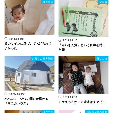
母ゴコロ
全国版
2018.03.28
2018.02.10
娘のサインに気づいてあげられて
「かいきん賞」という目標を持っ
よかった
た娘
お母さん業界新聞
母ゴコロ
2025.04.27
2018.02.13
ハハコミ いつの間にか繋がる
ドラえもんがいる未来はすぐそこ
「マニカハウス」
母ゴコロ
お母さん業界新聞