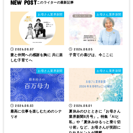
NEW POST
お母さん業界新聞
お母さん業界新聞
2026.08.07
2026.08.05
妻と仲間への感謝を胸に 共に楽
子育ての喜びは、今ここに
しむ子育てへ
お母さん業界新聞
お母さん業界新聞
2026.08.03
2026.08.01
最高に仕事を楽しむためのシナ
夏休みのひとときに「お母さん
リオ
業界新聞8月号」。特集「AIと
私」や「夏休みゆるっと乗り切
り術」など、お母さんが笑顔に
なれるヒントが満載。