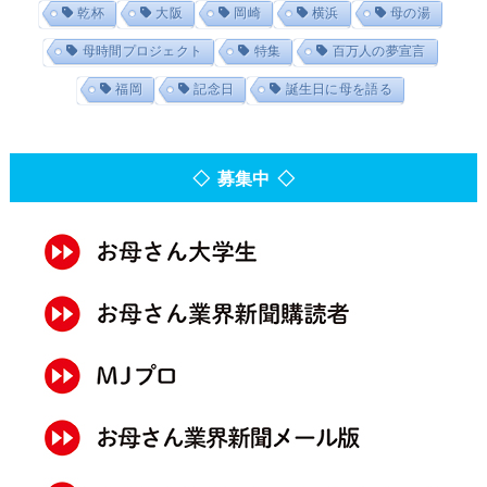
乾杯
大阪
岡崎
横浜
母の湯
母時間プロジェクト
特集
百万人の夢宣言
福岡
記念日
誕生日に母を語る
◇ 募集中 ◇