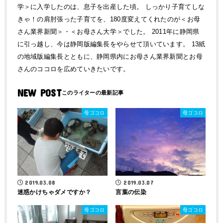
学＞に入学したのは、息子を出産した頃。 しっかり子育てしな
きゃ！の肩肘張った子育てを、180度変えてくれたのが＜お母
さん業界新聞＞・＜お母さん大学＞でした。 2011年に静岡県
に引っ越し、今は静岡版編集長をやらせて頂いています。 13紙
の地域版編集長とともに、静岡県内にお母さん業界新聞とお母
さんのココロを広めていきたいです。
NEW POST
母ゴコロ
母ゴコロ
2019.03.08
2019.03.07
迷惑かけちゃダメですか？
言葉の伝染
母ゴコロ
母ゴコロ