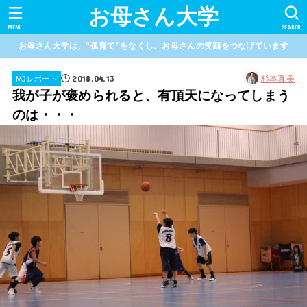
お母さん大学
MENU
SEARCH
お母さん大学は、“孤育て”をなくし、お母さんの笑顔をつなげています
2018.04.13
杉本真美
MJレポート
我が子が褒められると、有頂天になってしまう
のは・・・