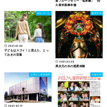
産フルーツゼリー「苞果糖」 by
久留米黒棒本舗
MJレポート
横浜支局
2021.03.02
子どもはスゴイ！と思えた、とっ
ておきの言葉
2021.03.28
異次元の水の惑星体験
お母さん業界新聞
大阪支局
2023.05.17