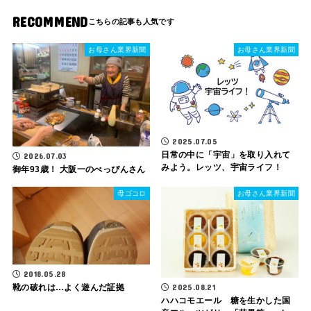
RECOMMEND
お母さん業界新聞
お母さん業界新聞
2025.07.05
日常の中に「宇宙」を取り入れて
2026.07.03
みよう。レッツ、宇宙ライフ！
御年93歳！ 大阪一のべっぴんさん
母ゴコロ
お母さん業界新聞
2018.05.28
2025.08.21
靴の破れは…よく遊んだ証拠
ハハコモエール 糖を生かした国