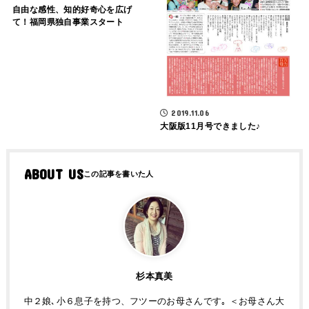
自由な感性、知的好奇心を広げ
て！福岡県独自事業スタート
2019.11.06
大阪版11月号できました♪
ABOUT US
杉本真美
中２娘､小６息子を持つ、フツーのお母さんです｡ ＜お母さん大