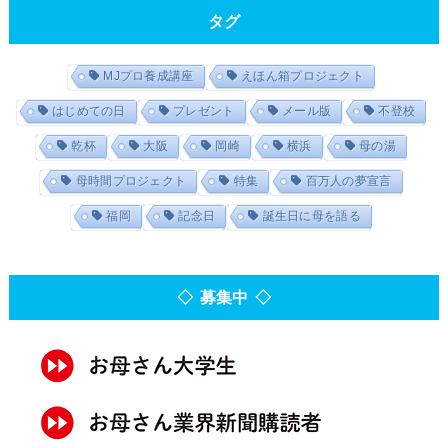
タグ
MJプロ養成講座
えほん箱プロジェクト
はじめての日
プレゼント
メール版
不登校
乾杯
大阪
岡崎
横浜
母の湯
母時間プロジェクト
特集
百万人の夢宣言
福岡
記念日
誕生日に母を語る
◇ 募集中 ◇