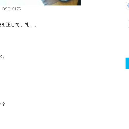
DSC_0175
勢を正して、礼！」
ス。
か？