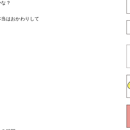
かな？
本当はおかわりして
。