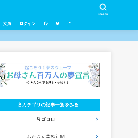
SEARCH
支局
ログイン
各カテゴリの記事一覧をみる
母ゴコロ
お母さん業界新聞