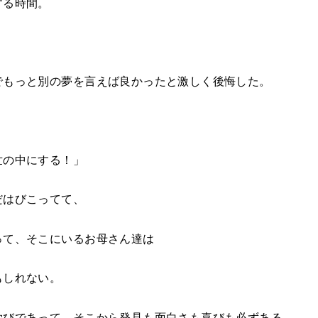
する時間。
でもっと別の夢を言えば良かったと激しく後悔した。
世の中にする！」
だはびこってて、
って、そこにいるお母さん達は
もしれない。
学びであって、そこから発見も面白さも喜びも必ずある