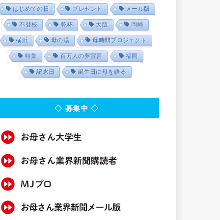
はじめての日
プレゼント
メール版
不登校
乾杯
大阪
岡崎
横浜
母の湯
母時間プロジェクト
特集
百万人の夢宣言
福岡
記念日
誕生日に母を語る
◇ 募集中 ◇