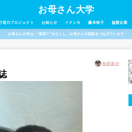
お母さん大学
万母力プロジェクト
お知らせ
イクシモ
藤本裕子
協賛企業
お母さん大学は、“孤育て”をなくし、お母さんの笑顔をつなげています
智原美沙
誌