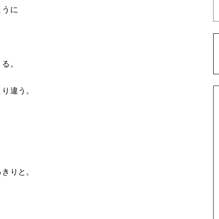
ように
」
くる。
とり違う。
っきりと。