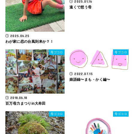
2025.01.16
遠くで想う母
2025.06.25
わが家に恋の台風到来か？！
母ゴコロ
母ゴコロ
2022.07.15
娘語録〜まも・かく編〜
2018.06.18
百万母力まつりin大牟田
母ゴコロ
母ゴコロ