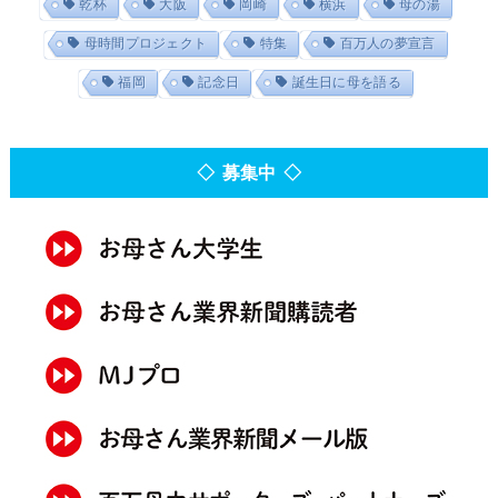
乾杯
大阪
岡崎
横浜
母の湯
母時間プロジェクト
特集
百万人の夢宣言
福岡
記念日
誕生日に母を語る
◇ 募集中 ◇