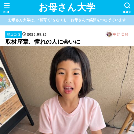
お母さん大学
MENU
SEARCH
お母さん大学は、“孤育て”をなくし、お母さんの笑顔をつなげています
2026.05.25
中野 美鈴
母ゴコロ
取材序章、憧れの人に会いに