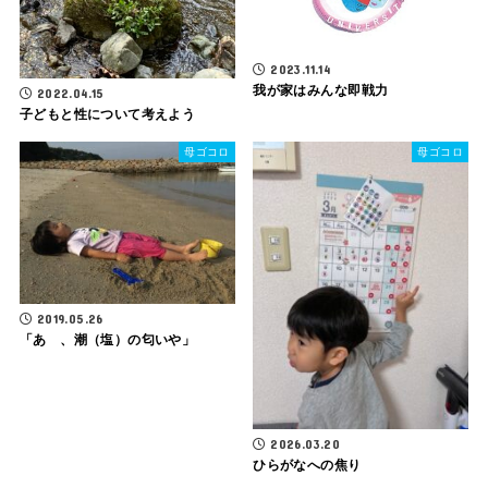
2023.11.14
我が家はみんな即戦力
2022.04.15
子どもと性について考えよう
母ゴコロ
母ゴコロ
2019.05.26
「あゝ、潮（塩）の匂いや」
2026.03.20
ひらがなへの焦り