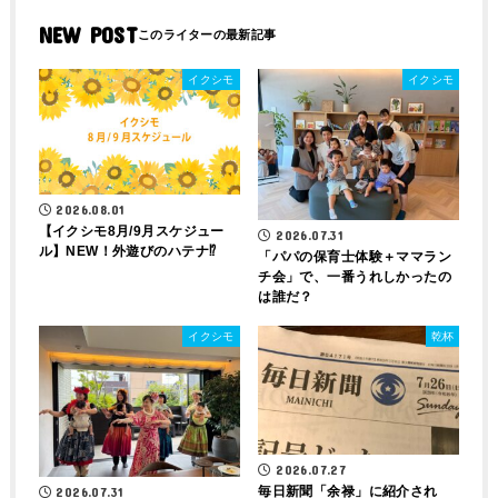
NEW POST
イクシモ
イクシモ
2026.08.01
【イクシモ8月/9月スケジュー
2026.07.31
ル】NEW！外遊びのハテナ⁉
「パパの保育士体験＋ママラン
チ会」で、一番うれしかったの
は誰だ？
イクシモ
乾杯
2026.07.27
毎日新聞「余禄」に紹介され
2026.07.31