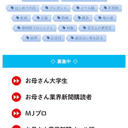
はじめての日
プレゼント
メール版
不登校
乾杯
大阪
岡崎
横浜
母の湯
母時間プロジェクト
特集
百万人の夢宣言
福岡
記念日
誕生日に母を語る
◇ 募集中 ◇