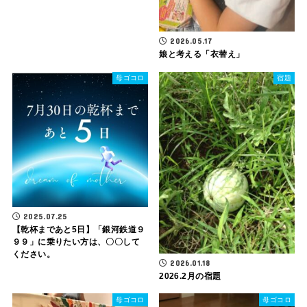
2026.05.17
娘と考える「衣替え」
母ゴコロ
宿題
2025.07.25
【乾杯まであと5日】「銀河鉄道９
９９」に乗りたい方は、〇〇して
ください。
2026.01.18
2026.2月の宿題
母ゴコロ
母ゴコロ