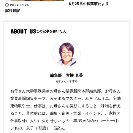
6月25日の松葉荘だより
2024.09.26
試行錯誤
ABOUT US
編集部 青柳 真美
お母さん大学本部
お母さん大学事務局兼お母さん業界新聞本部編集部。お母さん
業界新聞編集チーフ。みそまるマスター。みそソムリエ。宅地
建物取引士。仕事は、お母さんを笑顔にすること、味噌を伝え
ること。具体的には、編集・企画・営業・イベント…。家族と
仕事以外に人生に欠かせないもの…車/映画/本/旅/コーヒー/甘
いもの。息子（32歳）、孫2人。