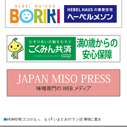
HOME
母ゴコロ
えっ、もう⁉ いまどきの“ラン活”事情に驚き