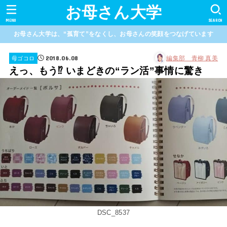
お母さん大学
MENU
SEARCH
お母さん大学は、“孤育て”をなくし、お母さんの笑顔をつなげています
2018.06.08
編集部 青柳 真美
母ゴコロ
えっ、もう⁉ いまどきの“ラン活”事情に驚き
DSC_8537