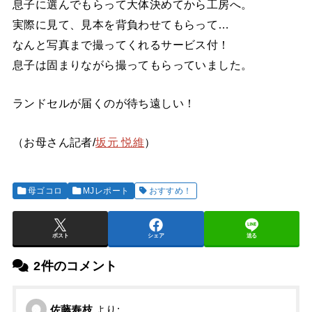
息子に選んでもらって大体決めてから工房へ。
実際に見て、見本を背負わせてもらって…
なんと写真まで撮ってくれるサービス付！
息子は固まりながら撮ってもらっていました。
ランドセルが届くのが待ち遠しい！
（お母さん記者/
坂元 悦維
）
母ゴコロ
MJレポート
おすすめ！
ポスト
シェア
送る
2件のコメント
佐藤寿枝
より: