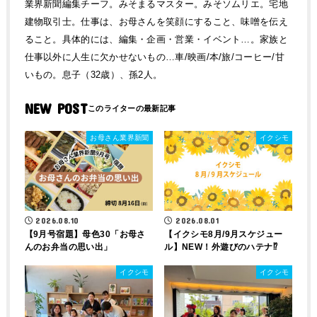
業界新聞編集チーフ。みそまるマスター。みそソムリエ。宅地
建物取引士。仕事は、お母さんを笑顔にすること、味噌を伝え
ること。具体的には、編集・企画・営業・イベント…。家族と
仕事以外に人生に欠かせないもの…車/映画/本/旅/コーヒー/甘
いもの。息子（32歳）、孫2人。
NEW POST
お母さん業界新聞
イクシモ
2026.08.01
2026.08.10
【イクシモ8月/9月スケジュー
【9月号宿題】母色30「お母さ
ル】NEW！外遊びのハテナ⁉
んのお弁当の思い出」
イクシモ
イクシモ