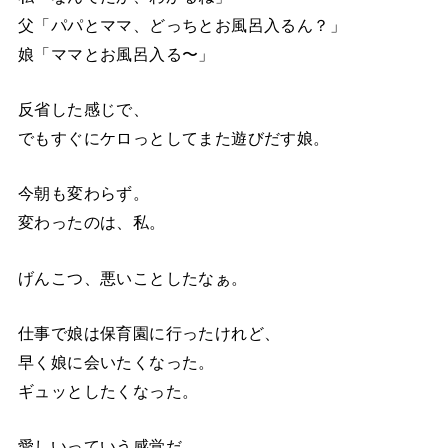
父「パパとママ、どっちとお風呂入るん？」
娘「ママとお風呂入る〜」
反省した感じで、
でもすぐにケロっとしてまた遊びだす娘。
今朝も変わらず。
変わったのは、私。
げんこつ、悪いことしたなぁ。
仕事で娘は保育園に行ったけれど、
早く娘に会いたくなった。
ギュッとしたくなった。
愛しいっていう感覚だ。