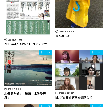
2026.06.03
雨を楽しむ
2018.04.03
2018年4月号Vol.118コンテンツ
母ゴコロ
母ゴコロ
2022.01.11
2025.03.01
水俣病を描く 映画「水俣曼荼
MJプロ養成講座を受講して
羅」
母ゴコロ
母ゴコロ