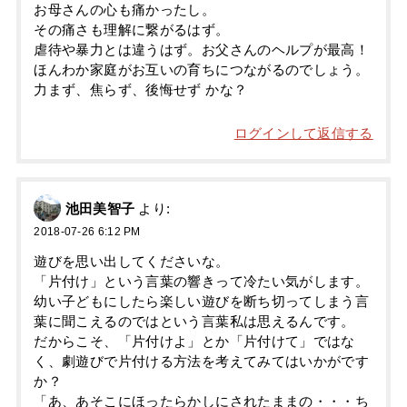
お母さんの心も痛かったし。
その痛さも理解に繋がるはず。
虐待や暴力とは違うはず。お父さんのヘルプが最高！
ほんわか家庭がお互いの育ちにつながるのでしょう。
力まず、焦らず、後悔せず かな？
ログインして返信する
池田美智子
より:
2018-07-26 6:12 PM
遊びを思い出してくださいな。
「片付け」という言葉の響きって冷たい気がします。
幼い子どもにしたら楽しい遊びを断ち切ってしまう言
葉に聞こえるのではという言葉私は思えるんです。
だからこそ、「片付けよ」とか「片付けて」ではな
く、劇遊びで片付ける方法を考えてみてはいかがです
か？
「あ、あそこにほったらかしにされたままの・・・ち