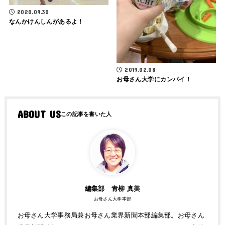
2020.09.30
なんかけんしんがあるよ！
2019.02.08
お母さん大学にカンパイ！
ABOUT US
編集部 青柳 真美
お母さん大学本部
お母さん大学事務局兼お母さん業界新聞本部編集部。お母さん