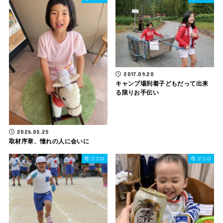
2017.09.20
キャンプ場到着子どもだって出来
る限りお手伝い
2026.05.25
取材序章、憧れの人に会いに
母ゴコロ
母ゴコロ