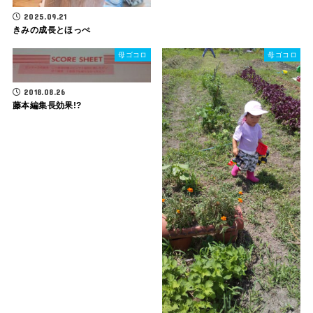
2025.09.21
きみの成長とほっぺ
母ゴコロ
母ゴコロ
2018.08.26
藤本編集長効果!?