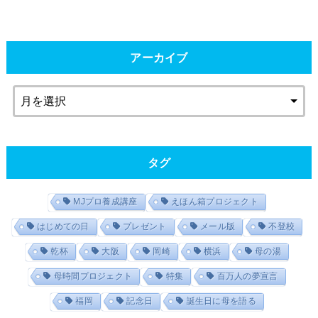
アーカイブ
タグ
MJプロ養成講座
えほん箱プロジェクト
はじめての日
プレゼント
メール版
不登校
乾杯
大阪
岡崎
横浜
母の湯
母時間プロジェクト
特集
百万人の夢宣言
福岡
記念日
誕生日に母を語る