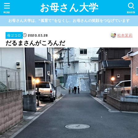
お母さん大学
MENU
SEARCH
お母さん大学は、“孤育て”をなくし、お母さんの笑顔をつなげています
2020.03.28
松本茉莉
母ゴコロ
だるまさんがころんだ