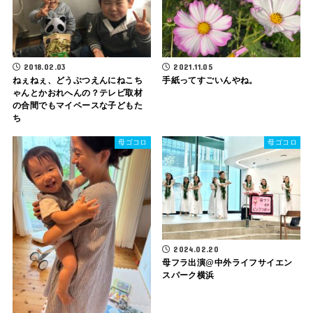
2018.02.03
2021.11.05
ねぇねぇ、どうぶつえんにねこち
手紙ってすごいんやね。
ゃんとかおれへんの？テレビ取材
の合間でもマイペースな子どもた
ち
母ゴコロ
母ゴコロ
2024.02.20
母フラ出演@中外ライフサイエン
スパーク横浜