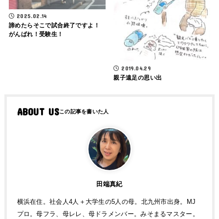
2025.02.14
諦めたらそこで試合終了ですよ！
がんばれ！受験生！
2019.04.29
親子遠足の思い出
ABOUT US
田端真紀
横浜在住。社会人4人＋大学生の5人の母。北九州市出身。MJ
プロ。母フラ、母レレ、母ドラメンバー。みそまるマスター。