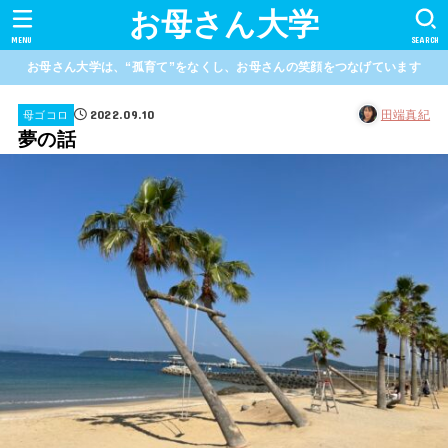
お母さん大学
MENU
SEARCH
お母さん大学は、“孤育て”をなくし、お母さんの笑顔をつなげています
2022.09.10
田端真紀
母ゴコロ
夢の話