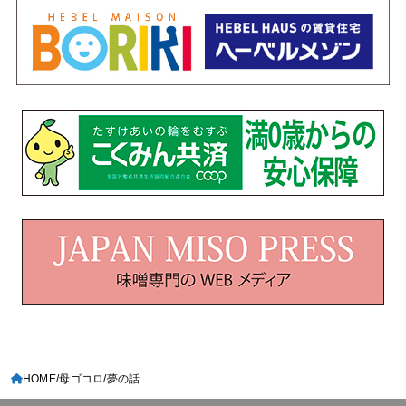
HOME
母ゴコロ
夢の話