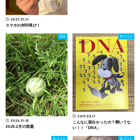
2023.01.31
スマホの封印再び！
宿題
母ゴコロ
2019.08.17
2026.01.18
こんなに面白かったの？聞いてな
2026.2月の宿題
い！！「DNA」
母ゴコロ
母ゴコロ