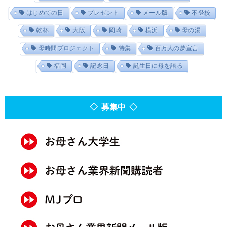
はじめての日
プレゼント
メール版
不登校
乾杯
大阪
岡崎
横浜
母の湯
母時間プロジェクト
特集
百万人の夢宣言
福岡
記念日
誕生日に母を語る
◇ 募集中 ◇