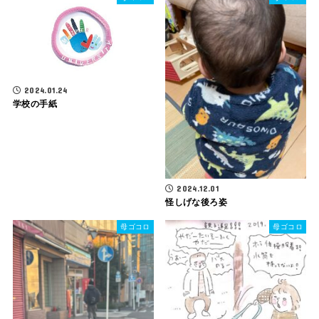
2024.01.24
学校の手紙
2024.12.01
怪しげな後ろ姿
母ゴコロ
母ゴコロ