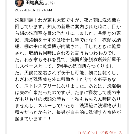
田端真紀
より:
2022-01-16 12:24 AM
洗濯問題！わが家も大変ですが、夜と朝に洗濯機を
回しています。知人の新居に案内された時に、目か
ら鱗の洗面室を目の当たりにしました。共働きの家
庭、洗濯物を干すのは物干し竿ではなく、衣類収納
棚、棚の中に乾燥機が内蔵され、干したときに乾燥
され、収納も同時にされると言うもつわものでし
た。わが家もそれを見て、洗面所兼脱衣所兼部屋干
しスペースとして、5畳半の洗面所をつくりまし
た。天候に左右されず夜干し可能、朝には乾くし、
わざわざ洗濯物を外に移動させたりする必要もな
く、ストレスフリーになりました。あとは、洗濯物
は夫の仕事だったのですが、たまに寝坊して籠の中
がもりもりの状態の時も・・私ももちろん時間あり
ませんし、スルーしていたら、洗濯籠に洗濯物が山
積みだったからと、長男が自主的に洗濯する奇跡が
起きています！！
ログインして返信する