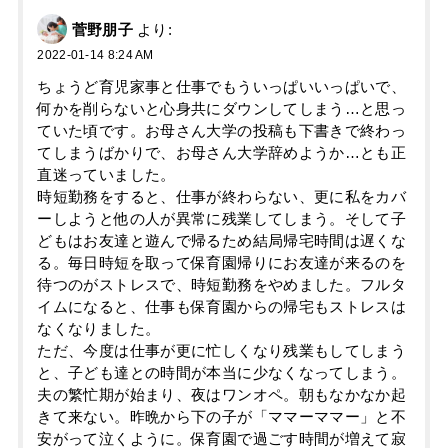
菅野朋子
より:
2022-01-14 8:24 AM
ちょうど育児家事と仕事でもういっぱいいっぱいで、
何かを削らないと心身共にダウンしてしまう…と思っ
ていた頃です。お母さん大学の投稿も下書きで終わっ
てしまうばかりで、お母さん大学辞めようか…とも正
直迷っていました。
時短勤務をすると、仕事が終わらない、更に私をカバ
ーしようと他の人が異常に残業してしまう。そして子
どもはお友達と遊んで帰るため結局帰宅時間は遅くな
る。毎日時短を取って保育園帰りにお友達が来るのを
待つのがストレスで、時短勤務をやめました。フルタ
イムになると、仕事も保育園からの帰宅もストレスは
なくなりました。
ただ、今度は仕事が更に忙しくなり残業もしてしまう
と、子ども達との時間が本当に少なくなってしまう。
夫の繁忙期が始まり、夜はワンオペ。朝もなかなか起
きて来ない。昨晩から下の子が「ママーママー」と不
安がって泣くように。保育園で過ごす時間が増えて寂