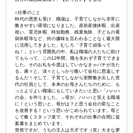
○仕事のこと
時代の恩恵も受け、職場は、子育てしながら非常に
働きやすい環境になりました。産前産後休暇、出産
祝い、育児休暇、時短勤務、残業免除、子どもの看
病休暇等など、何の嫌味を言われることなく最大限
に活用してきました。むしろ「子育て頑張って
ね！」という雰囲気の中、私は職場の人たちに助け
てもらって、この12年間、職を失わず子育てできま
した。そのお礼を今度はしていかなきゃバチが当た
る。粛々と、淡々としっかり働いて会社に恩返しす
るんだ！そして、子育てしながら実際働き出した世
代の社員として、未来のお母さんたちのために、も
っとよりよい職場にもしていきたいと思い「ハハハ
の会」を作りました。→母が、ハハハと笑える職場
に！という思いと、母がは？と思う会社の変なこと
を改善する！という思いがこめられています。母と
して働くスタッフ達で、それぞれの仕事の合間に提
案書をまとめています。
突然ですが、うちの主人は天才です（笑）大きな夢