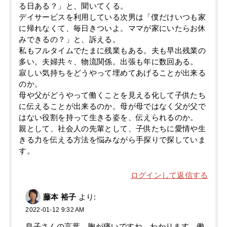
る日ある？」と、聞いてくる。
デイサービスを利用している次男は「僕だけいつも家
に帰れなくて、毎日きついよ。ママが家にいたらお休
みできるの？」と、訴える。
私もフルタイムでたまに残業もある。夫も早出残業の
多い。夫婦共々、物流関係。出張も年に数回ある。
寂しい気持ちをどうやって埋めてあげることが出来る
のか。
母や父がどうやって働くことを見える化して子供たち
に伝えることが出来るのか。母が母ではなく父が父で
はない役割を持って生きる姿を、伝えられるのか。
親として、社会人の先輩として、子供たちに愛情や生
きる力を伝える方法を悩みながら手探りで探していま
す。
ログインして返信する
藤本 裕子
より:
2022-01-12 9:32 AM
息子さんの言葉、胸が痛いですね。わかります。働