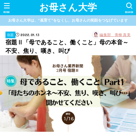
お母さん大学
MENU
SEARCH
お母さん大学は、“孤育て”をなくし、お母さんの笑顔をつなげています
2022.01.13
編集部 青柳 真美
宿題
宿題Ⅱ「母であること、働くこと」母の本音～
不安、焦り、嘆き、叫び