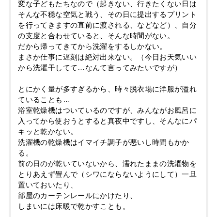
変な子どもたちなので（起きない、行きたくない日は
そんな不穏な空気と戦う、その日に提出するプリント
を行ってきますの直前に渡される、などなど）、自分
の支度と合わせていると、そんな時間がない。
だから帰ってきてから洗濯をするしかない。
まさか仕事に遅刻は絶対出来ない。（今日お天気いい
から洗濯干してて…なんて言ってみたいですが）
とにかく量が多すぎるから、時々脱衣場に洋服が溢れ
ていることも…
浴室乾燥機はついているのですが、みんながお風呂に
入ってから使おうとすると真夜中ですし、そんなにパ
キッと乾かない。
洗濯機の乾燥機はイマイチ調子が悪いし時間もかか
る。
前の日のが乾いていないから、濡れたままの洗濯物を
とりあえず畳んで（シワにならないようにして）一旦
置いておいたり、
部屋のカーテンレールにかけたり、
しまいには床暖で乾かすことも。