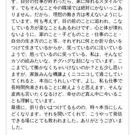
ず、自分の仕事が終わったら、家に帰れるスタイルで
す。でもそんなこと今の職場では絶対にかないっこあ
りません。だから、理想の働き方は考えないようにし
ています。何も考えず、目の前のことに追われ、こな
している方が楽なこともあるわけです。心と体が壊れ
ないように、家のこと・子どものこと・仕事のこと・
自分の生き方のこと等、それぞれに何とか折り合いを
つけて生きているからか、笑っているのに泣いている
ようで、怒っているのに笑っている。私は、そんなピ
カソの絵みたいな、チグハグな顔になっています。こ
こまでして働かなくちゃいけないのか？とも少し思い
ますが、家族みんな機嫌よくニコニコして過ごしてい
てくれると、本当にうれしいです。よし、私も仕事で
長時間拘束されることに耐えようと思えます。そんな
皮肉も言いたくなるけど、幸せのど真ん中に今いるこ
とも理解しています。
最後に、折り合いはつけてるものの、時々本当にしん
どくなります。それを聞いてくれて、こうやって発信
できる場にとても救われました。ありがとうございま
した。