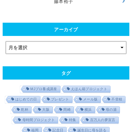
藤本裕子
アーカイブ
タグ
MJプロ養成講座
えほん箱プロジェクト
はじめての日
プレゼント
メール版
不登校
乾杯
大阪
岡崎
横浜
母の湯
母時間プロジェクト
特集
百万人の夢宣言
福岡
記念日
誕生日に母を語る