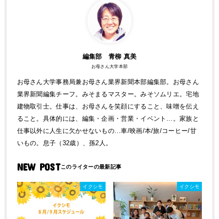
編集部 青柳 真美
お母さん大学本部
お母さん大学事務局兼お母さん業界新聞本部編集部。お母さん
業界新聞編集チーフ。みそまるマスター。みそソムリエ。宅地
建物取引士。仕事は、お母さんを笑顔にすること、味噌を伝え
ること。具体的には、編集・企画・営業・イベント…。家族と
仕事以外に人生に欠かせないもの…車/映画/本/旅/コーヒー/甘
いもの。息子（32歳）、孫2人。
NEW POST
イクシモ
イクシモ