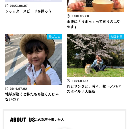
2023.06.07
シャッタースピードを操ろう
2018.03.20
食後に「うまっ」って言うのはや
めます
母ゴコロ
大阪支局
2021.08.31
円とサンタと、時々、靴下／パパ
2019.07.02
スタイル／大阪版
地球が泣くと私たちも泣くんじゃ
ないの？
ABOUT US