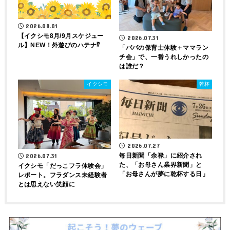
2026.08.01
【イクシモ8月/9月スケジュー
2026.07.31
ル】NEW！外遊びのハテナ⁉
「パパの保育士体験＋ママラン
チ会」で、一番うれしかったの
は誰だ？
イクシモ
乾杯
2026.07.27
毎日新聞「余禄」に紹介され
2026.07.31
た、「お母さん業界新聞」と
イクシモ「だっこフラ体験会」
「お母さんが夢に乾杯する日」
レポート。フラダンス未経験者
とは思えない笑顔に