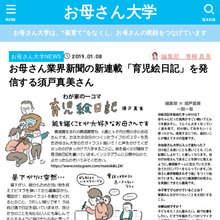
お母さん大学
MENU
SEARCH
お母さん大学は、“孤育て”をなくし、お母さんの笑顔をつなげています
2019.01.08
編集部 青柳 真美
お母さん大学NEWS
お母さん業界新聞の新連載「育児絵日記」を発
信する須戸真美さん