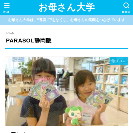
お母さん大学
MENU
SEARCH
お母さん大学は、“孤育て”をなくし、お母さんの笑顔をつなげています
PARASOL静岡版
母ゴコロ