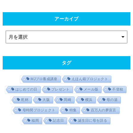
アーカイブ
タグ
MJプロ養成講座
えほん箱プロジェクト
はじめての日
プレゼント
メール版
不登校
乾杯
大阪
岡崎
横浜
母の湯
母時間プロジェクト
特集
百万人の夢宣言
福岡
記念日
誕生日に母を語る