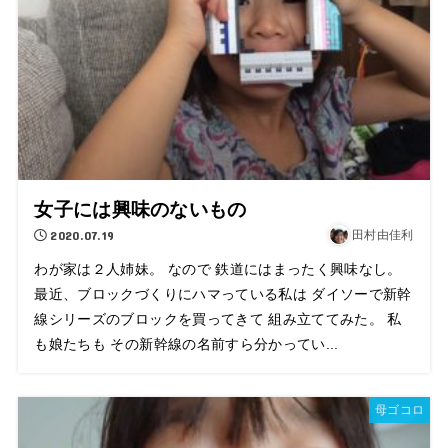
女子には興味のないもの
2020.07.19
田村由佳利
わが家は２人姉妹。 なので 鉄道にはまったく興味なし。
最近、ブロックづくりにハマっている私は ダイソーで新幹
線シリーズのブロックを買ってきて 組み立ててみた。 私
も娘たちも その新幹線の名前すら分かってい...
母ゴコロ