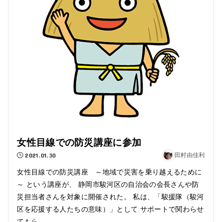
女性目線での防災講座に参加
2021.01.30
田村由佳利
女性目線での防災講座 ～地域で災害を乗り越えるために
～ という講座が、 静岡市駿河区の自治会の会長さんや防
災担当者さんを対象に開催された。 私は、「駿援隊（駿河
区を応援する人たちの意味）」として サポートで関わらせ
てもら...