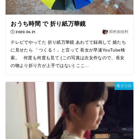
おうち時間 で 折り紙万華鏡
2020.04.21
田村由佳利
テレビでやってた 折り紙万華鏡 あわてて録画して 娘たち
に見せたら 「つくる！」と言って 長女が早速YouTube検
索。 何度も何度も見て (この写真は次女作なので、長女
の物より折り方が上手ではない) ここ...
母ゴコロ