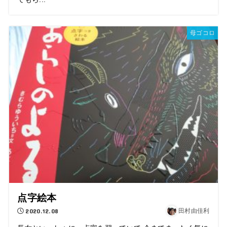
母ゴコロ
点字絵本
2020.12.08
田村由佳利