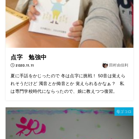
点字 勉強中
2020.11.11
田村由佳利
夏に手話をかじったので 冬は点字に挑戦！ 50音は覚えら
れそうだけど 濁音とか拗音とか 覚えられるかなぁ？ 私
は専門学校時代にならったので、娘に教えつつ復習。
母ゴコロ