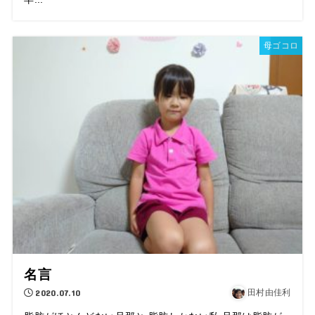
母ゴコロ
名言
2020.07.10
田村由佳利