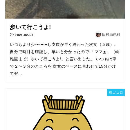
歩いて行こうよ!
2021.02.08
田村由佳利
いつもより少〜〜〜し支度が早く終わった次女（５歳）。
自分で時計を確認し、早いと分かったので 「ママぁ、（幼
稚園まで）歩いて行こうよ!」と言い出した。 いつもは車
で２〜３分のところを 次女のペースに合わせて15分かけ
て登...
母ゴコロ