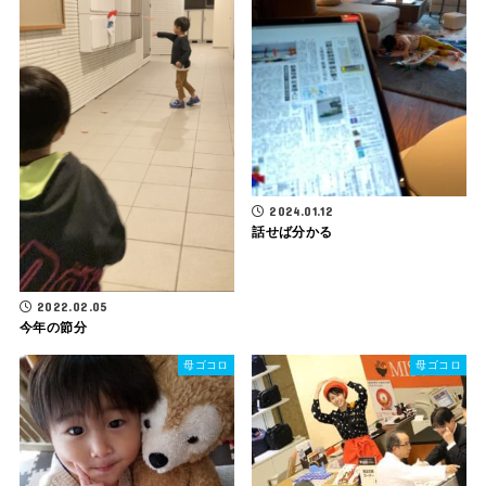
2024.01.12
話せば分かる
2022.02.05
今年の節分
母ゴコロ
母ゴコロ