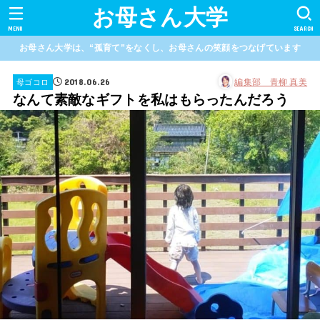
お母さん大学
MENU
SEARCH
お母さん大学は、“孤育て”をなくし、お母さんの笑顔をつなげています
2018.06.26
編集部 青柳 真美
母ゴコロ
なんて素敵なギフトを私はもらったんだろう