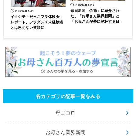
2026.07.27
毎日新聞「余禄」に紹介され
2026.07.31
た、「お母さん業界新聞」と
イクシモ「だっこフラ体験会」
「お母さんが夢に乾杯する日」
レポート。フラダンス未経験者
とは思えない笑顔に
各カテゴリの記事一覧をみる
母ゴコロ
お母さん業界新聞