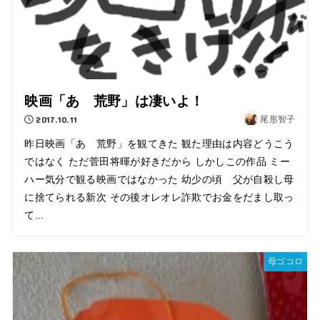
映画「あゝ荒野」は凄いよ！
2017.10.11
尾形智子
昨日映画「あゝ荒野」を観てきた 観た理由は内容どうこう
ではなく ただ菅田将暉が好きだから しかしこの作品 ミー
ハー気分で観る映画ではなかった 幼少の頃 父が自殺し母
に捨てられる新次 その後オレオレ詐欺でお金をだまし取っ
て...
母ゴコロ