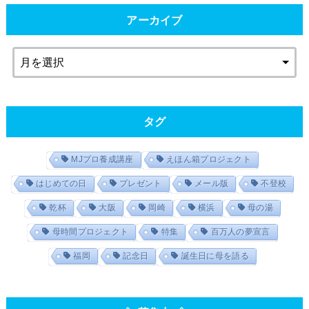
アーカイブ
タグ
MJプロ養成講座
えほん箱プロジェクト
はじめての日
プレゼント
メール版
不登校
乾杯
大阪
岡崎
横浜
母の湯
母時間プロジェクト
特集
百万人の夢宣言
福岡
記念日
誕生日に母を語る