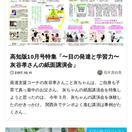
高知版10月号特集「〜目の発達と学習力〜
灰谷孝さんの紙面講演会」
2017.10.11
高木真由美
発達支援コーチの灰谷孝さんこと灰ちゃんは、ご自身も子
育て真っ最中のお父さん。 灰ちゃんの紙面講演会を特集し
ようと思ったのは、 今年３月、灰ちゃんの講演会を体験し
たのがきっかけ。 関西弁でテンポよく進む講演は事例がた
くさん...
えほん箱プロジェクト