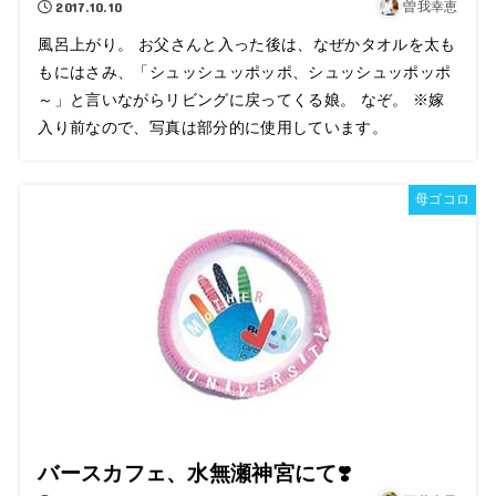
2017.10.10
曽我幸恵
風呂上がり。 お父さんと入った後は、なぜかタオルを太も
もにはさみ、「シュッシュッポッポ、シュッシュッポッポ
～」と言いながらリビングに戻ってくる娘。 なぞ。 ※嫁
入り前なので、写真は部分的に使用しています。
母ゴコロ
バースカフェ、水無瀬神宮にて❣️