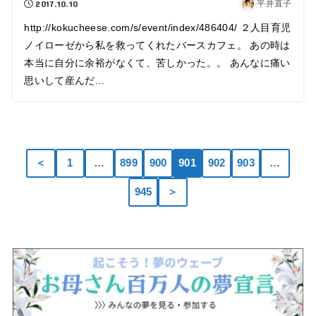
2017.10.10
平井直子
http://kokucheese.com/s/event/index/486404/ ２人目育児
ノイローゼから私を救ってくれたバースカフェ。 あの時は
本当に自分に余裕がなくて、苦しかった。。 あんなに痛い
思いして産んだ...
＜
1
…
899
900
901
902
903
…
945
＞